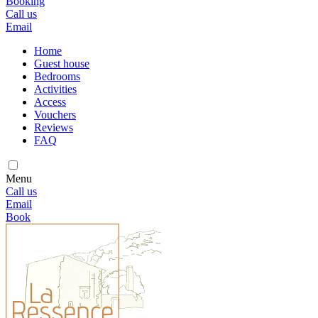
Booking
Call us
Email
Home
Guest house
Bedrooms
Activities
Access
Vouchers
Reviews
FAQ
Menu
Call us
Email
Book